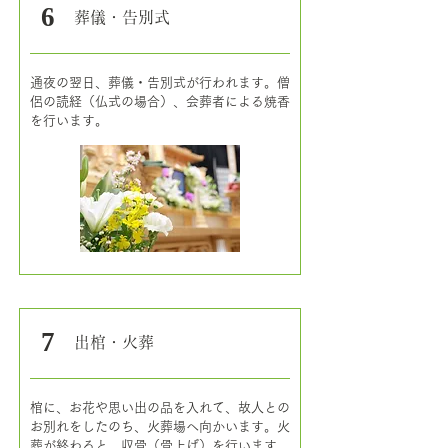
6
葬儀・告別式
通夜の翌日、葬儀・告別式が行われます。僧
侶の読経（仏式の場合）、会葬者による焼香
を行います。
7
出棺・火葬
棺に、お花や思い出の品を入れて、故人との
お別れをしたのち、火葬場へ向かいます。火
葬が終わると、収骨（骨上げ）を行います。