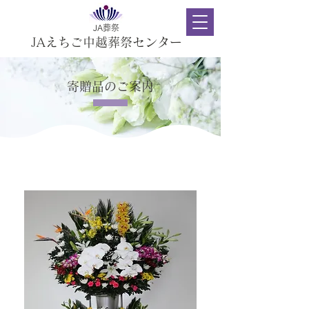
JA葬祭
JAえちご中越葬祭センター
寄贈品のご案内
生花